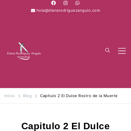
Saltar
al
hola@dianarodriguezangulo.com
contenido
Diana
Un espacio de escritura y
expresión de mi misma
Rodríguez
Angulo
Inicio
Blog
Capitulo 2 El Dulce Rostro de la Muerte
Capitulo 2 El Dulce